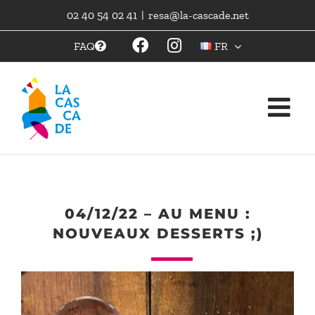
Skip
02 40 54 02 41
|
resa@la-cascade.net
to
content
FAQ
FR
04/12/22 – AU MENU :
NOUVEAUX DESSERTS ;)