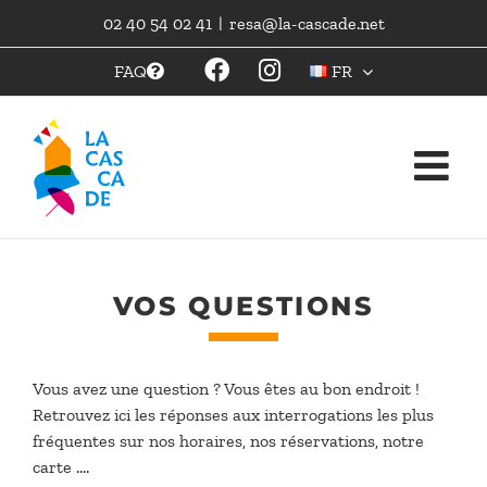
Skip
02 40 54 02 41
|
resa@la-cascade.net
to
content
FAQ
FR
VOS QUESTIONS
Vous avez une question ? Vous êtes au bon endroit !
Retrouvez ici les réponses aux interrogations les plus
fréquentes sur nos horaires, nos réservations, notre
carte ….