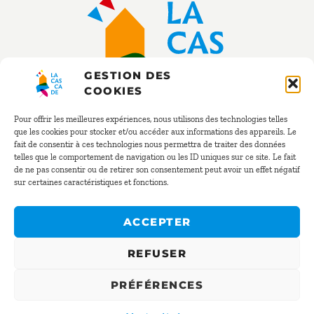
GESTION DES
COOKIES
Pour offrir les meilleures expériences, nous utilisons des technologies telles
que les cookies pour stocker et/ou accéder aux informations des appareils. Le
fait de consentir à ces technologies nous permettra de traiter des données
RÉSERVATION
telles que le comportement de navigation ou les ID uniques sur ce site. Le fait
de ne pas consentir ou de retirer son consentement peut avoir un effet négatif
sur certaines caractéristiques et fonctions.
02 40 54 02 41
resa@la-cascade.net
ACCEPTER
REFUSER
© La Cascade 2025 – Tout droits réservés –
Mentions légales
PRÉFÉRENCES