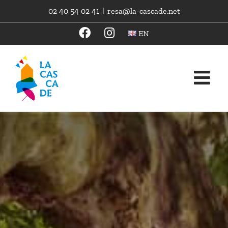
Skip
02 40 54 02 41
|
resa@la-cascade.net
to
content
EN