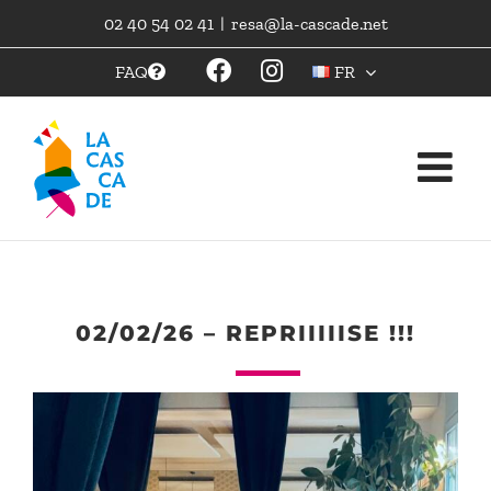
Skip
02 40 54 02 41
|
resa@la-cascade.net
to
content
FAQ
FR
02/02/26 – REPRIIIIISE !!!