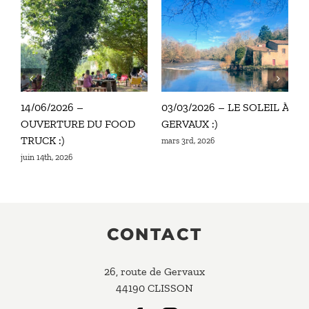
14/06/2026 –
03/03/2026 – LE SOLEIL À
2
OUVERTURE DU FOOD
GERVAUX :)
C
TRUCK :)
S
mars 3rd, 2026
M
juin 14th, 2026
n
CONTACT
26, route de Gervaux
44190 CLISSON