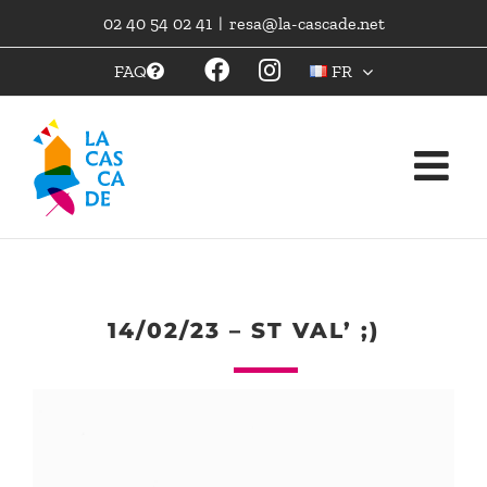
Skip
02 40 54 02 41
|
resa@la-cascade.net
to
content
FAQ
FR
14/02/23 – ST VAL’ ;)