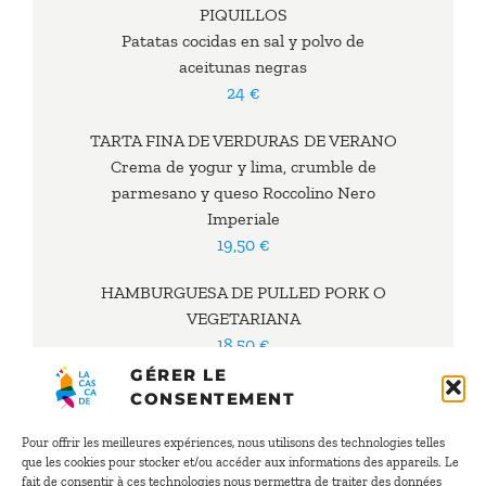
PIQUILLOS
Patatas cocidas en sal y polvo de
aceitunas negras
24 €
TARTA FINA DE VERDURAS DE VERANO
Crema de yogur y lima, crumble de
parmesano y queso Roccolino Nero
Imperiale
19,50 €
HAMBURGUESA DE PULLED PORK O
VEGETARIANA
18,50 €
CAMEMBERT AL HORNO
GÉRER LE
Patatas baby
CONSENTEMENT
16,50 €
Pour offrir les meilleures expériences, nous utilisons des technologies telles
ENSALADA DE MOZZARELLA
que les cookies pour stocker et/ou accéder aux informations des appareils. Le
Pesto rosso, tomates y pimientos
fait de consentir à ces technologies nous permettra de traiter des données