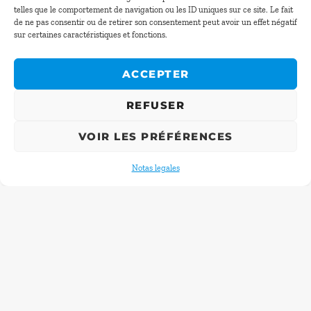
16,50 €
telles que le comportement de navigation ou les ID uniques sur ce site. Le fait
de ne pas consentir ou de retirer son consentement peut avoir un effet négatif
SUGERENCIA DEL CHEF
sur certaines caractéristiques et fonctions.
Solo los fines de semana (+5,00€ en el
menú)
ACCEPTER
27 €
REFUSER
QUESOS Y POSTRES
VOIR LES PRÉFÉRENCES
SELECCIÓN DE 3 QUESOS
11 €
Notas legales
PISTACHO Y FRAMBUESA
CREMOSO DE PISTACHO, BIZCOCHO
DE PISTACHO Y SORBETE DE
FRAMBUESA Y PIMIENTO ROJO
11 €
NUBE DE CHOCOLATE
MOUSSE LIGERA DE CHOCOLATE CON