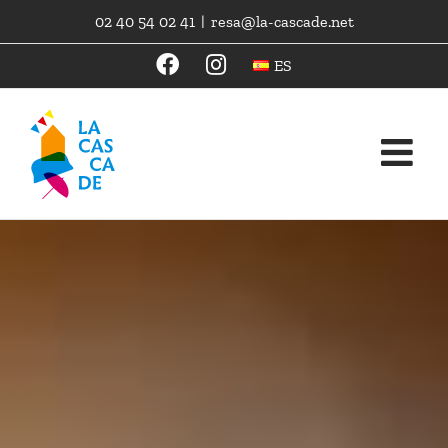
Skip
02 40 54 02 41
|
resa@la-cascade.net
to
content
ES