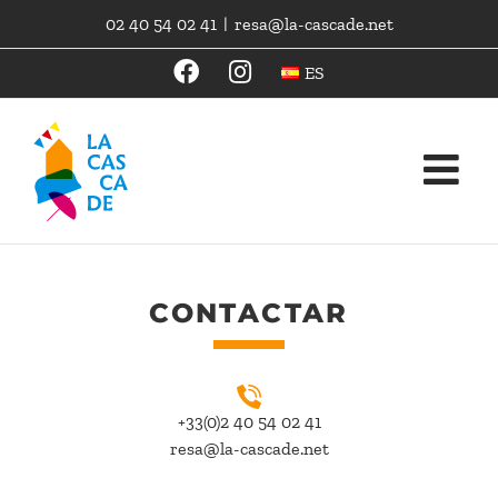
Skip
02 40 54 02 41
|
resa@la-cascade.net
to
content
ES
CONTACTAR
+33(0)2 40 54 02 41
resa@la-cascade.net