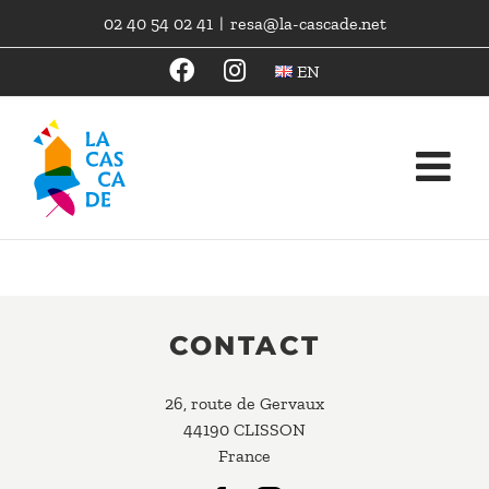
Skip
02 40 54 02 41
|
resa@la-cascade.net
to
content
EN
CONTACT
26, route de Gervaux
44190 CLISSON
France